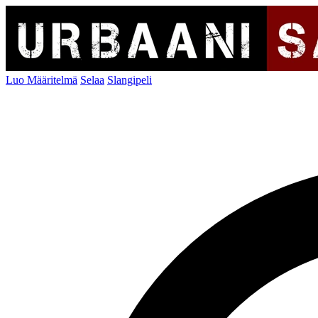
Luo Määritelmä
Selaa
Slangipeli