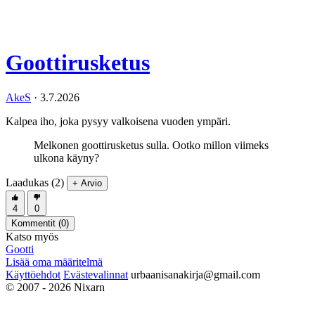
Goottirusketus
AkeS
·
3.7.2026
Kalpea iho, joka pysyy valkoisena vuoden ympäri.
Melkonen goottirusketus sulla. Ootko millon viimeks
ulkona käyny?
Laadukas (2)
+ Arvio
4
0
Kommentit (
0
)
Katso myös
Gootti
Lisää oma määritelmä
Käyttöehdot
Evästevalinnat
urbaanisanakirja@gmail.com
© 2007 - 2026 Nixarn