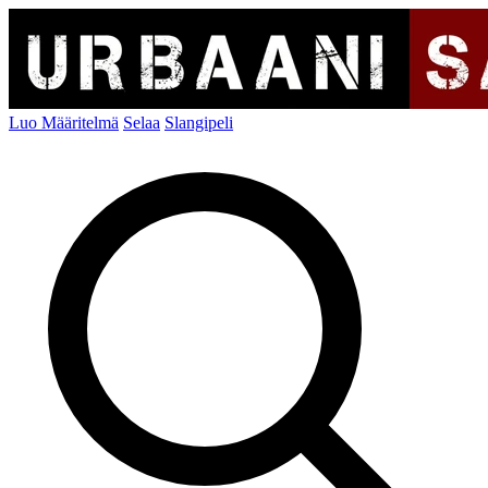
Luo Määritelmä
Selaa
Slangipeli