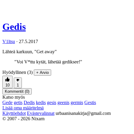
Gedis
V1ltsu
·
27.5.2017
Lähteä karkuun, "Get away"
"Voi V*ttu kytät, lähetää gediksee!"
Hyödyllinen (3)
+ Arvio
10
1
Kommentit (
0
)
Katso myös
Gede
getis
Dedis
kedis
gesis
geenis
germis
Gestis
Lisää oma määritelmä
Käyttöehdot
Evästevalinnat
urbaanisanakirja@gmail.com
© 2007 - 2026 Nixarn