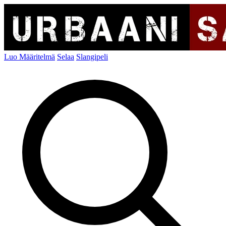
Luo Määritelmä
Selaa
Slangipeli