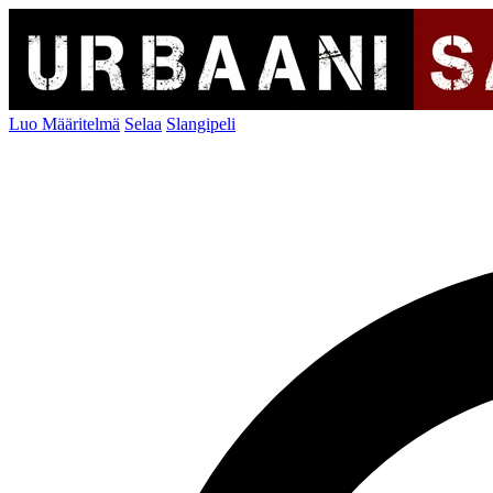
Luo Määritelmä
Selaa
Slangipeli