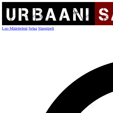
Luo Määritelmä
Selaa
Slangipeli