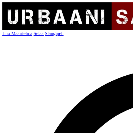
Luo Määritelmä
Selaa
Slangipeli