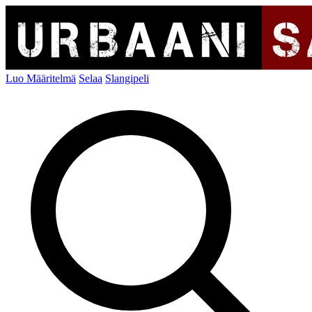
Luo Määritelmä
Selaa
Slangipeli