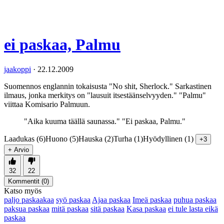
ei paskaa, Palmu
jaakoppi
·
22.12.2009
Suomennos englannin tokaisusta "No shit, Sherlock." Sarkastinen
ilmaus, jonka merkitys on "lausuit itsestäänselvyyden." "Palmu"
viittaa Komisario Palmuun.
"Aika kuuma täällä saunassa." "Ei paskaa, Palmu."
Laadukas (6)
Huono (5)
Hauska (2)
Turha (1)
Hyödyllinen (1)
+3
+ Arvio
32
22
Kommentit (
0
)
Katso myös
paljo paskaakaa
syö paskaa
Ajaa paskaa
Imeä paskaa
puhua paskaa
paksua paskaa
mitä paskaa
sitä paskaa
Kasa paskaa
ei tule lasta eikä
paskaa