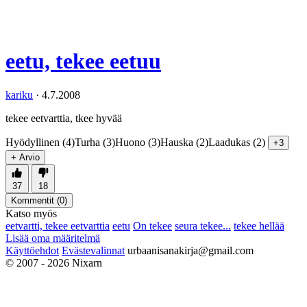
eetu, tekee eetuu
kariku
·
4.7.2008
tekee eetvarttia, tkee hyvää
Hyödyllinen (4)
Turha (3)
Huono (3)
Hauska (2)
Laadukas (2)
+3
+ Arvio
37
18
Kommentit (
0
)
Katso myös
eetvartti, tekee eetvarttia
eetu
On tekee
seura tekee...
tekee hellää
Lisää oma määritelmä
Käyttöehdot
Evästevalinnat
urbaanisanakirja@gmail.com
© 2007 - 2026 Nixarn