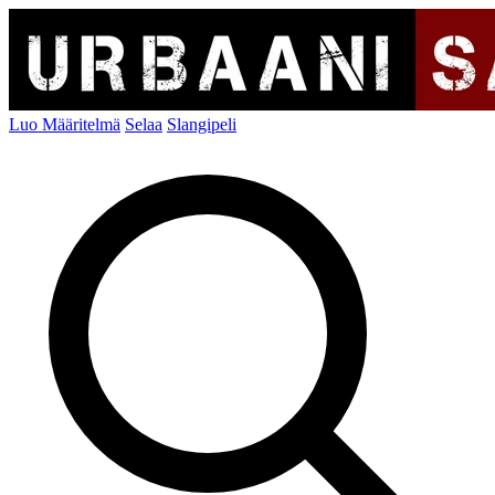
Luo Määritelmä
Selaa
Slangipeli