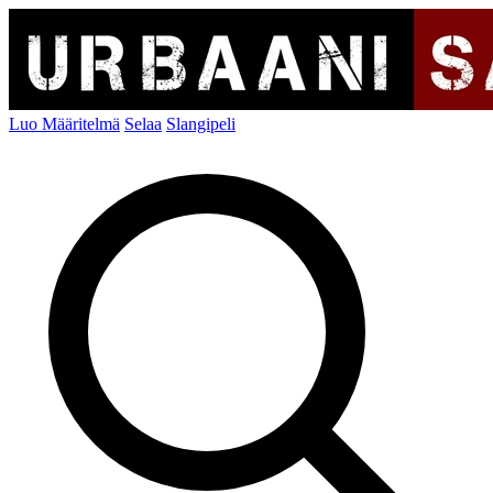
Luo Määritelmä
Selaa
Slangipeli