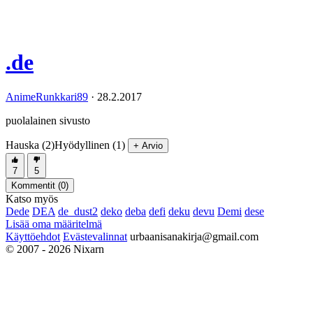
.de
AnimeRunkkari89
·
28.2.2017
puolalainen sivusto
Hauska (2)
Hyödyllinen (1)
+ Arvio
7
5
Kommentit (
0
)
Katso myös
Dede
DEA
de_dust2
deko
deba
defi
deku
devu
Demi
dese
Lisää oma määritelmä
Käyttöehdot
Evästevalinnat
urbaanisanakirja@gmail.com
© 2007 - 2026 Nixarn