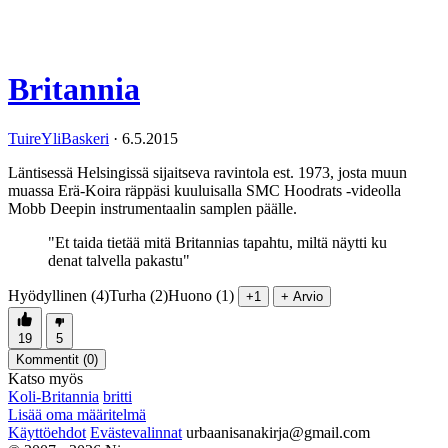
Britannia
TuireYliBaskeri
·
6.5.2015
Läntisessä Helsingissä sijaitseva ravintola est. 1973, josta muun
muassa Erä-Koira räppäsi kuuluisalla SMC Hoodrats -videolla
Mobb Deepin instrumentaalin samplen päälle.
"Et taida tietää mitä Britannias tapahtu, miltä näytti ku
denat talvella pakastu"
Hyödyllinen (4)
Turha (2)
Huono (1)
+1
+ Arvio
19
5
Kommentit (
0
)
Katso myös
Koli-Britannia
britti
Lisää oma määritelmä
Käyttöehdot
Evästevalinnat
urbaanisanakirja@gmail.com