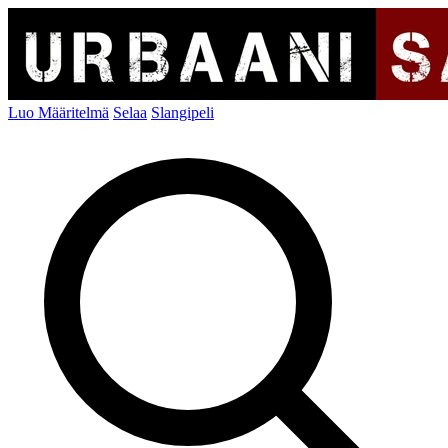
Luo Määritelmä
Selaa
Slangipeli