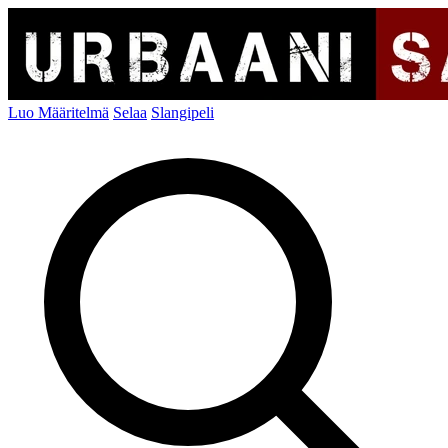
Luo Määritelmä
Selaa
Slangipeli