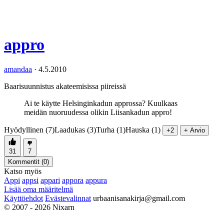
appro
amandaa
·
4.5.2010
Baarisuunnistus akateemisissa piireissä
Ai te käytte Helsinginkadun approssa? Kuulkaas
meidän nuoruudessa olikin Liisankadun appro!
Hyödyllinen (7)
Laadukas (3)
Turha (1)
Hauska (1)
+2
+ Arvio
31
7
Kommentit (
0
)
Katso myös
Appi
appsi
appari
appora
appura
Lisää oma määritelmä
Käyttöehdot
Evästevalinnat
urbaanisanakirja@gmail.com
© 2007 - 2026 Nixarn