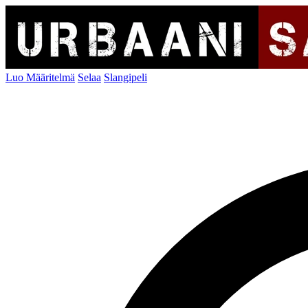
Luo Määritelmä
Selaa
Slangipeli