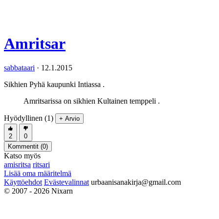
Amritsar
sabbataari
·
12.1.2015
Sikhien Pyhä kaupunki Intiassa .
Amritsarissa on sikhien Kultainen temppeli .
Hyödyllinen (1)
+ Arvio
2
0
Kommentit (
0
)
Katso myös
amisritsa
ritsari
Lisää oma määritelmä
Käyttöehdot
Evästevalinnat
urbaanisanakirja@gmail.com
© 2007 - 2026 Nixarn