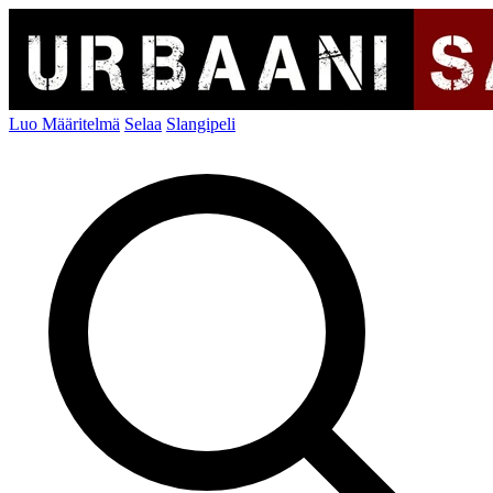
Luo Määritelmä
Selaa
Slangipeli