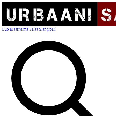
Luo Määritelmä
Selaa
Slangipeli