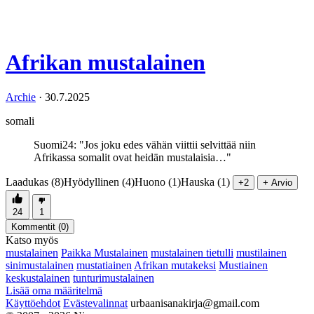
Afrikan mustalainen
Archie
·
30.7.2025
somali
Suomi24: "Jos joku edes vähän viittii selvittää niin
Afrikassa somalit ovat heidän mustalaisia…"
Laadukas (8)
Hyödyllinen (4)
Huono (1)
Hauska (1)
+2
+ Arvio
24
1
Kommentit (
0
)
Katso myös
mustalainen
Paikka Mustalainen
mustalainen tietulli
mustilainen
sinimustalainen
mustatiainen
Afrikan mutakeksi
Mustiainen
keskustalainen
tunturimustalainen
Lisää oma määritelmä
Käyttöehdot
Evästevalinnat
urbaanisanakirja@gmail.com