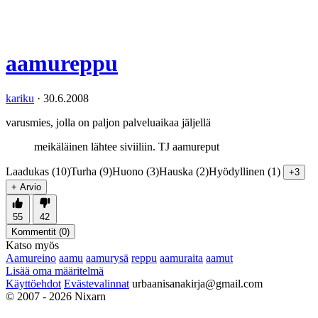
aamureppu
kariku
·
30.6.2008
varusmies, jolla on paljon palveluaikaa jäljellä
meikäläinen lähtee siviiliin. TJ aamureput
Laadukas (10)
Turha (9)
Huono (3)
Hauska (2)
Hyödyllinen (1)
+3
+ Arvio
55
42
Kommentit (
0
)
Katso myös
Aamureino
aamu
aamurysä
reppu
aamuraita
aamut
Lisää oma määritelmä
Käyttöehdot
Evästevalinnat
urbaanisanakirja@gmail.com
© 2007 - 2026 Nixarn