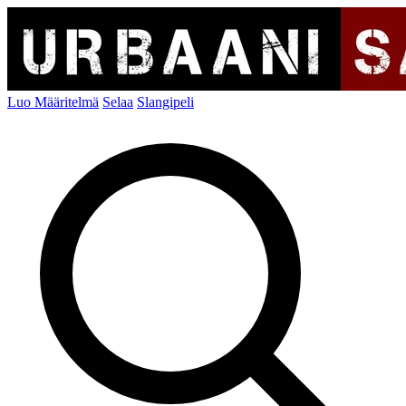
Luo Määritelmä
Selaa
Slangipeli