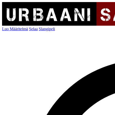
Luo Määritelmä
Selaa
Slangipeli