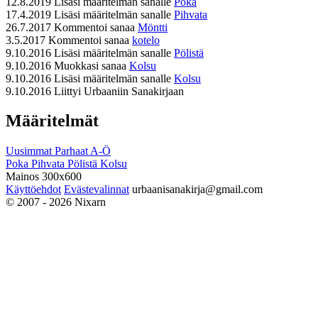
12.8.2019
Lisäsi määritelmän sanalle
Poka
17.4.2019
Lisäsi määritelmän sanalle
Pihvata
26.7.2017
Kommentoi sanaa
Möntti
3.5.2017
Kommentoi sanaa
kotelo
9.10.2016
Lisäsi määritelmän sanalle
Pölistä
9.10.2016
Muokkasi sanaa
Kolsu
9.10.2016
Lisäsi määritelmän sanalle
Kolsu
9.10.2016
Liittyi Urbaaniin Sanakirjaan
Määritelmät
Uusimmat
Parhaat
A-Ö
Poka
Pihvata
Pölistä
Kolsu
Mainos 300x600
Käyttöehdot
Evästevalinnat
urbaanisanakirja@gmail.com
© 2007 - 2026 Nixarn