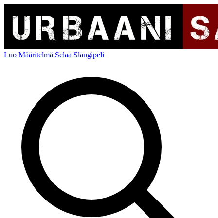
Luo Määritelmä
Selaa
Slangipeli