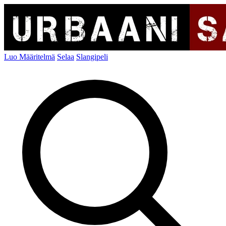
Luo Määritelmä
Selaa
Slangipeli