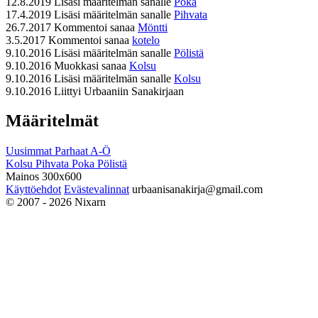
12.8.2019
Lisäsi määritelmän sanalle
Poka
17.4.2019
Lisäsi määritelmän sanalle
Pihvata
26.7.2017
Kommentoi sanaa
Möntti
3.5.2017
Kommentoi sanaa
kotelo
9.10.2016
Lisäsi määritelmän sanalle
Pölistä
9.10.2016
Muokkasi sanaa
Kolsu
9.10.2016
Lisäsi määritelmän sanalle
Kolsu
9.10.2016
Liittyi Urbaaniin Sanakirjaan
Määritelmät
Uusimmat
Parhaat
A-Ö
Kolsu
Pihvata
Poka
Pölistä
Mainos 300x600
Käyttöehdot
Evästevalinnat
urbaanisanakirja@gmail.com
© 2007 - 2026 Nixarn