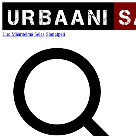
Luo Määritelmä
Selaa
Slangipeli