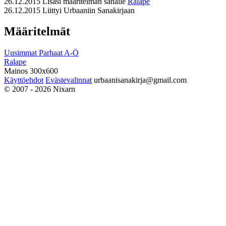
26.12.2015
Lisäsi määritelmän sanalle
Ralape
26.12.2015
Liittyi Urbaaniin Sanakirjaan
Määritelmät
Uusimmat
Parhaat
A-Ö
Ralape
Mainos 300x600
Käyttöehdot
Evästevalinnat
urbaanisanakirja@gmail.com
© 2007 - 2026 Nixarn