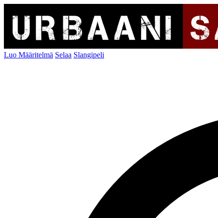
Luo Määritelmä
Selaa
Slangipeli