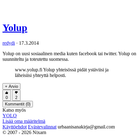
Yolup
redydi
·
17.3.2014
Yolup on uusi sosiaalinen media kuten facebook tai twitter. Yolup on
suunniteltu ja toteutettu suomessa.
www.yolup.fi Yolup yhteisössä pidät ystäviisi ja
läheisiisi yhteyttä helposti.
+ Arvio
0
2
Kommentit (
0
)
Katso myös
YOLO
Lisää oma määritelmä
Käyttöehdot
Evästevalinnat
urbaanisanakirja@gmail.com
© 2007 - 2026 Nixarn