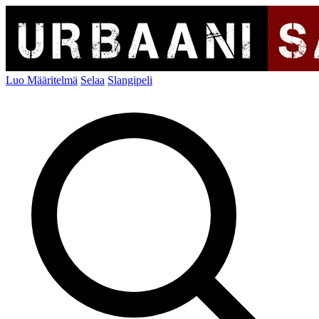
Luo Määritelmä
Selaa
Slangipeli