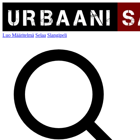
Luo Määritelmä
Selaa
Slangipeli