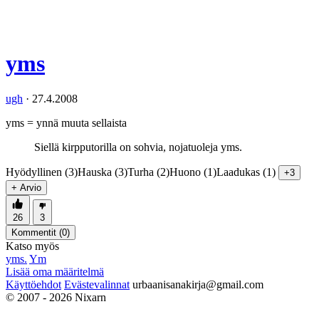
yms
ugh
·
27.4.2008
yms = ynnä muuta sellaista
Siellä kirpputorilla on sohvia, nojatuoleja yms.
Hyödyllinen (3)
Hauska (3)
Turha (2)
Huono (1)
Laadukas (1)
+3
+ Arvio
26
3
Kommentit (
0
)
Katso myös
yms.
Ym
Lisää oma määritelmä
Käyttöehdot
Evästevalinnat
urbaanisanakirja@gmail.com
© 2007 - 2026 Nixarn