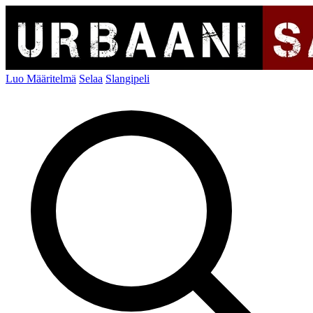
Luo Määritelmä
Selaa
Slangipeli