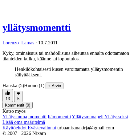
yllätysmomentti
Lorenzo_Lamas
·
10.7.2011
Kyky, ominaisuus tai mahdollisuus aiheuttaa ennalta odottamaton
tilanteiden kulku, käänne tai lopputulos.
Henkilökohtaisesti kusen varoittamatta yllätysmomentin
säilyttääkseni.
Hauska (5)
Huono (1)
+ Arvio
13
5
Kommentit (
0
)
Katso myös
Yllätysmuna
momentti
Itämomentti
Yllätysmunapeli
Yllätysseksi
Lisää oma määritelmä
Käyttöehdot
Evästevalinnat
urbaanisanakirja@gmail.com
© 2007 - 2026 Nixarn