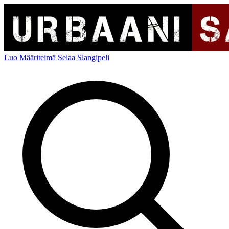
Luo Määritelmä
Selaa
Slangipeli