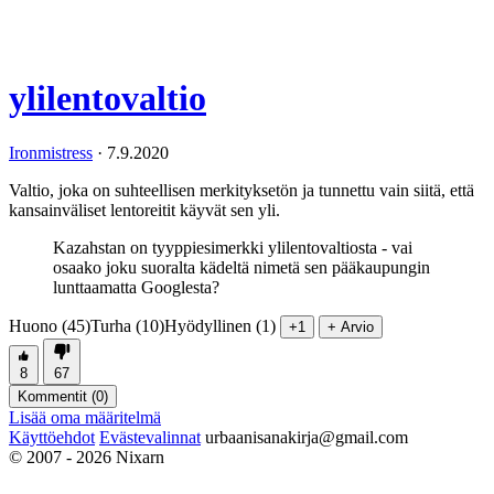
ylilentovaltio
Ironmistress
·
7.9.2020
Valtio, joka on suhteellisen merkityksetön ja tunnettu vain siitä, että
kansainväliset lentoreitit käyvät sen yli.
Kazahstan on tyyppiesimerkki ylilentovaltiosta - vai
osaako joku suoralta kädeltä nimetä sen pääkaupungin
lunttaamatta Googlesta?
Huono (45)
Turha (10)
Hyödyllinen (1)
+1
+ Arvio
8
67
Kommentit (
0
)
Lisää oma määritelmä
Käyttöehdot
Evästevalinnat
urbaanisanakirja@gmail.com
© 2007 - 2026 Nixarn