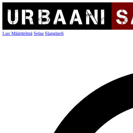
Luo Määritelmä
Selaa
Slangipeli