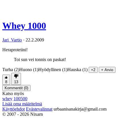
Whey 1000
Jari_Vartio
·
22.2.2009
Heraproteiini!
Toi sun vei tonnis on paskat!
Turha (2)
Huono (1)
Hyödyllinen (1)
Hauska (1)
+2
+ Arvio
8
13
Kommentit (
0
)
Katso myös
whey
100500
Lisää oma määritelmä
Käyttöehdot
Evästevalinnat
urbaanisanakirja@gmail.com
© 2007 - 2026 Nixarn