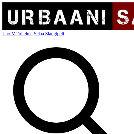
Luo Määritelmä
Selaa
Slangipeli