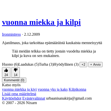
vuonna miekka ja kilpi
Ironmistress
·
2.12.2009
Ajanilmaus, joka tarkoittaa epämääräistä kaukaista menneisyyttä
Tää meidän telkka on tietty jostain vuodelta miekka ja
kilpi ja kuva on sen mukainen.
Huono (6)
Laadukas (5)
Turha (3)
Hyödyllinen (3)
+2
+ Arvio
24
14
Kommentit (
0
)
Katso myös
vuonna miekka ja kivi
vuonna yks ja kaks
Kilpikonna
Lisää oma määritelmä
Käyttöehdot
Evästevalinnat
urbaanisanakirja@gmail.com
© 2007 - 2026 Nixarn