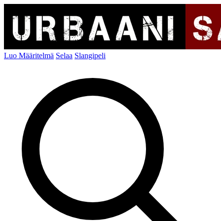
Luo Määritelmä
Selaa
Slangipeli