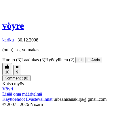
vöyre
kariku
·
30.12.2008
(oulu) iso, voimakas
Huono (3)
Laadukas (3)
Hyödyllinen (2)
+1
+ Arvio
16
9
Kommentit (
0
)
Katso myös
Vöyri
Lisää oma määritelmä
Käyttöehdot
Evästevalinnat
urbaanisanakirja@gmail.com
© 2007 - 2026 Nixarn