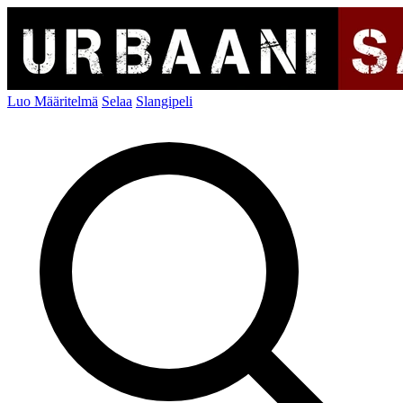
Luo Määritelmä
Selaa
Slangipeli