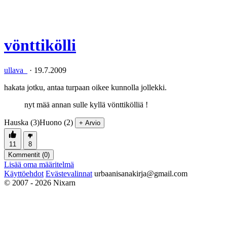
vönttikölli
ullava_
·
19.7.2009
hakata jotku, antaa turpaan oikee kunnolla jollekki.
nyt mää annan sulle kyllä vönttikölliä !
Hauska (3)
Huono (2)
+ Arvio
11
8
Kommentit (
0
)
Lisää oma määritelmä
Käyttöehdot
Evästevalinnat
urbaanisanakirja@gmail.com
© 2007 - 2026 Nixarn