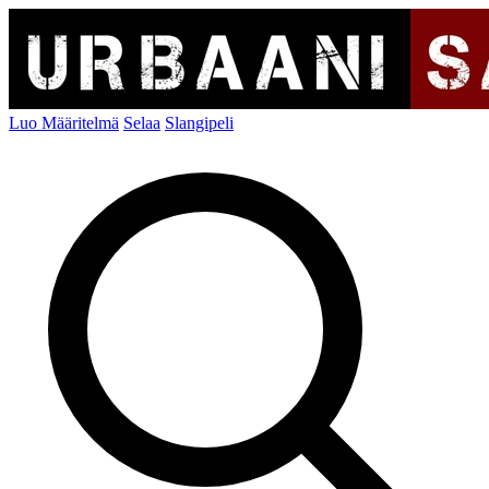
Luo Määritelmä
Selaa
Slangipeli