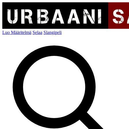
Luo Määritelmä
Selaa
Slangipeli