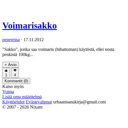
Voimarisakko
pepereina
·
17.11.2012
"Sakko", jonka saa voimarin (hihattoman) käytöstä, ellei nosta
penkistä 100kg...
+ Arvio
1
4
Kommentit (
0
)
Katso myös
Voima
Lisää oma määritelmä
Käyttöehdot
Evästevalinnat
urbaanisanakirja@gmail.com
© 2007 - 2026 Nixarn