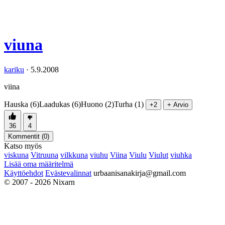
viuna
kariku
·
5.9.2008
viina
Hauska (6)
Laadukas (6)
Huono (2)
Turha (1)
+2
+ Arvio
36
4
Kommentit (
0
)
Katso myös
viskuna
Vitruuna
vilkkuna
viuhu
Viina
Viulu
Viulut
viuhka
Lisää oma määritelmä
Käyttöehdot
Evästevalinnat
urbaanisanakirja@gmail.com
© 2007 - 2026 Nixarn