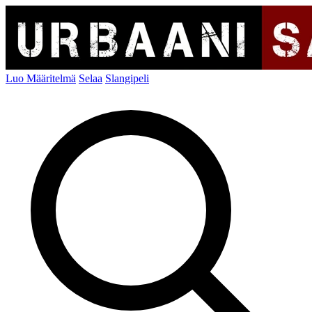
Luo Määritelmä
Selaa
Slangipeli