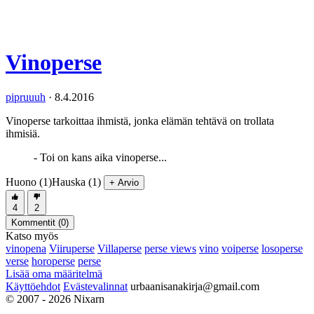
Vinoperse
pipruuuh
·
8.4.2016
Vinoperse tarkoittaa ihmistä, jonka elämän tehtävä on trollata
ihmisiä.
- Toi on kans aika vinoperse...
Huono (1)
Hauska (1)
+ Arvio
4
2
Kommentit (
0
)
Katso myös
vinopena
Viiruperse
Villaperse
perse views
vino
voiperse
losoperse
verse
horoperse
perse
Lisää oma määritelmä
Käyttöehdot
Evästevalinnat
urbaanisanakirja@gmail.com
© 2007 - 2026 Nixarn