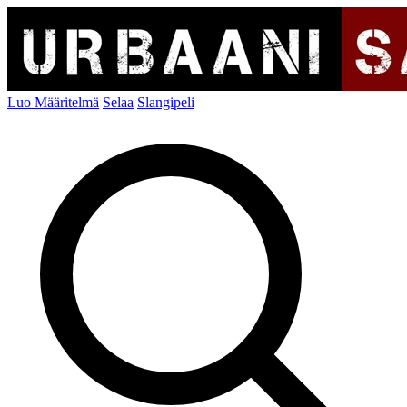
Luo Määritelmä
Selaa
Slangipeli