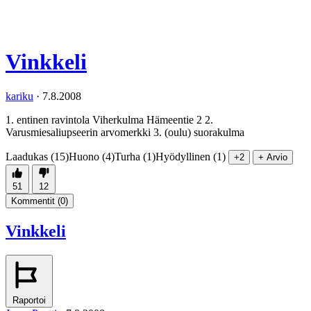
Vinkkeli
kariku
·
7.8.2008
1. entinen ravintola Viherkulma Hämeentie 2 2.
Varusmiesaliupseerin arvomerkki 3. (oulu) suorakulma
Laadukas (15)
Huono (4)
Turha (1)
Hyödyllinen (1)
+2
+ Arvio
51
12
Kommentit (
0
)
Vinkkeli
Raportoi