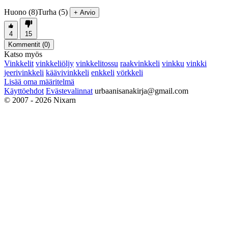
Huono (8)
Turha (5)
+ Arvio
4
15
Kommentit (
0
)
Katso myös
Vinkkelit
vinkkeliöljy
vinkkelitossu
raakvinkkeli
vinkku
vinkki
jeerivinkkeli
käävivinkkeli
enkkeli
vörkkeli
Lisää oma määritelmä
Käyttöehdot
Evästevalinnat
urbaanisanakirja@gmail.com
© 2007 - 2026 Nixarn