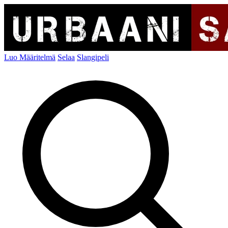
Luo Määritelmä
Selaa
Slangipeli