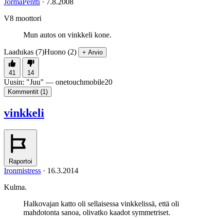
JormaPentti
·
7.8.2008
V8 moottori
Mun autos on vinkkeli kone.
Laadukas (7)
Huono (2)
+ Arvio
41
14
Uusin:
"
Juu
" —
onetouchmobile20
Kommentit (
1
)
vinkkeli
Raportoi
Ironmistress
·
16.3.2014
Kulma.
Halkovajan katto oli sellaisessa vinkkelissä, että oli
mahdotonta sanoa, olivatko kaadot symmetriset.