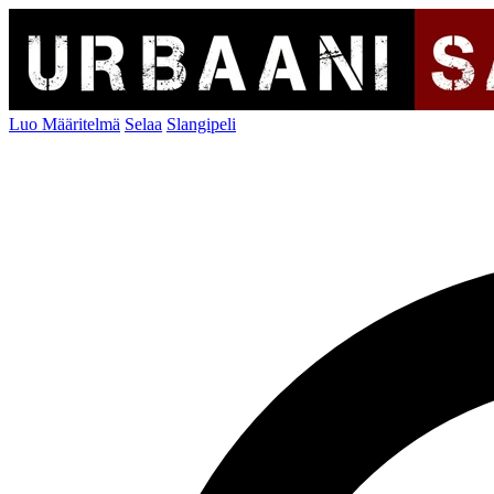
Luo Määritelmä
Selaa
Slangipeli