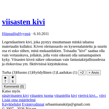
viisasten kivi
HiippailijaHyyppä
·
6.10.2011
Legendaarinen kivi, joka pystyy muuttamaan minkä tahansa
materiaalin kullaksi. Kiven olemassaolo on kyseenalaistettu ja suurin
osa ei usko siihen, minä mukaanlukien. Toisaalta "kivi" saattaa olla
vain vertauskuva, jollakin, jolla voisi oikeasti olla samantapainen
kyky. Viisasten kiveä näkee oikeastaan vain fantasiakirjallisuudessa
ja elokuvissa ym. fiktiivisissä kirjoituksissa.
Turha (3)
Huono (1)
Hyödyllinen (1)
Laadukas (1)
+2
+ Arvio
7
6
Kommentit (
0
)
Katso myös
näsäviisasten kivi
viisasten juoma
viisastelija
kivi
vierivä kivi...
viivi
Lisää oma määritelmä
Käyttöehdot
Evästevalinnat
urbaanisanakirja@gmail.com
© 2007 - 2026 Nixarn