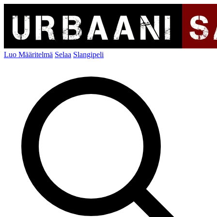
Luo Määritelmä
Selaa
Slangipeli