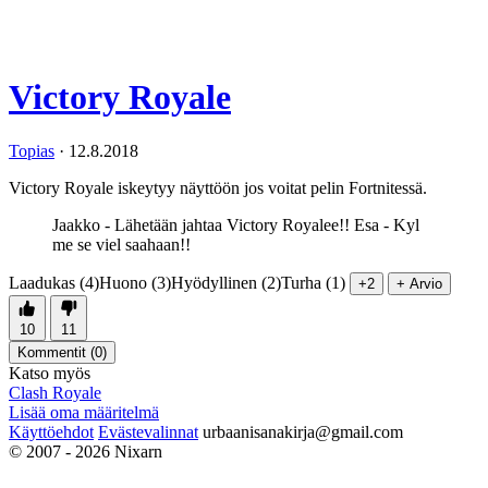
Victory Royale
Topias
·
12.8.2018
Victory Royale iskeytyy näyttöön jos voitat pelin Fortnitessä.
Jaakko - Lähetään jahtaa Victory Royalee!! Esa - Kyl
me se viel saahaan!!
Laadukas (4)
Huono (3)
Hyödyllinen (2)
Turha (1)
+2
+ Arvio
10
11
Kommentit (
0
)
Katso myös
Clash Royale
Lisää oma määritelmä
Käyttöehdot
Evästevalinnat
urbaanisanakirja@gmail.com
© 2007 - 2026 Nixarn