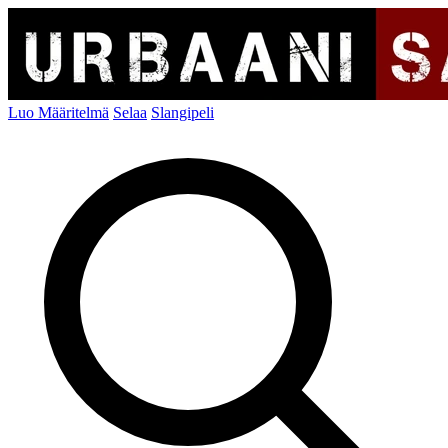
Luo Määritelmä
Selaa
Slangipeli