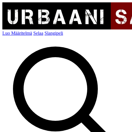
Luo Määritelmä
Selaa
Slangipeli