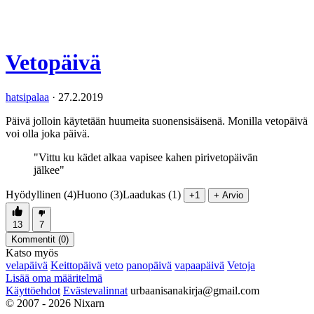
Vetopäivä
hatsipalaa
·
27.2.2019
Päivä jolloin käytetään huumeita suonensisäisenä. Monilla vetopäivä
voi olla joka päivä.
"Vittu ku kädet alkaa vapisee kahen pirivetopäivän
jälkee"
Hyödyllinen (4)
Huono (3)
Laadukas (1)
+1
+ Arvio
13
7
Kommentit (
0
)
Katso myös
velapäivä
Keittopäivä
veto
panopäivä
vapaapäivä
Vetoja
Lisää oma määritelmä
Käyttöehdot
Evästevalinnat
urbaanisanakirja@gmail.com
© 2007 - 2026 Nixarn