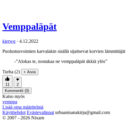
Vemppaläpät
kierwq
·
4.12.2022
Puolustusvoimien karvalakin sisällä sijaitsevat korvien lämmittäjät
-”Alokas te, nostakaa ne vemppaläpät äkkiä ylös”
Turha (2)
+ Arvio
11
2
Kommentit (
0
)
Katso myös
vemppa
Lisää oma määritelmä
Käyttöehdot
Evästevalinnat
urbaanisanakirja@gmail.com
© 2007 - 2026 Nixarn