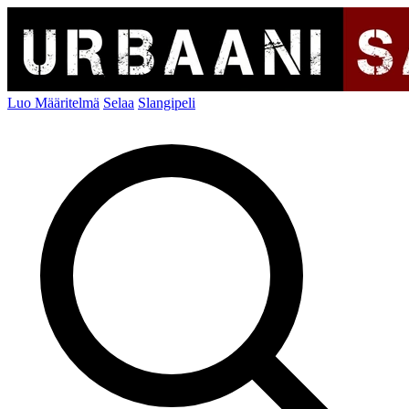
Luo Määritelmä
Selaa
Slangipeli