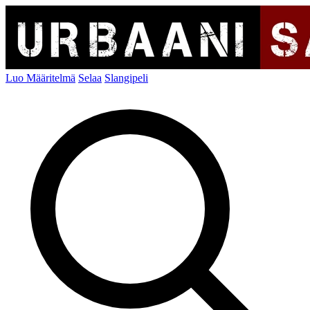
Luo Määritelmä
Selaa
Slangipeli