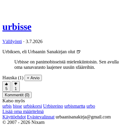
urbisse
VäIiIyönti
·
3.7.2026
Urbiksen, eli Urbaanin Sanakirjan olut 🍺
Urbisse on panimobisseistä mielenkiintoisin. Sen avulla
oma sanavarasto laajenee uusiin sfääreihin.
Hauska (1)
+ Arvio
5
1
Kommentit (
0
)
Katso myös
urbis
bisse
urbiskorsi
Urbisreino
urbismartta
urbo
Lisää oma määritelmä
Käyttöehdot
Evästevalinnat
urbaanisanakirja@gmail.com
© 2007 - 2026 Nixarn