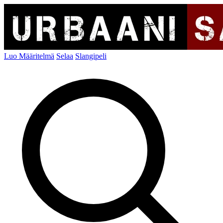
Luo Määritelmä
Selaa
Slangipeli