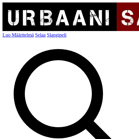
Luo Määritelmä
Selaa
Slangipeli