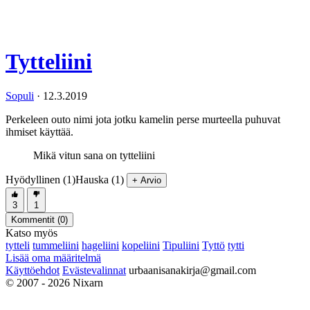
Tytteliini
Sopuli
·
12.3.2019
Perkeleen outo nimi jota jotku kamelin perse murteella puhuvat
ihmiset käyttää.
Mikä vitun sana on tytteliini
Hyödyllinen (1)
Hauska (1)
+ Arvio
3
1
Kommentit (
0
)
Katso myös
tytteli
tummeliini
hageliini
kopeliini
Tipuliini
Tyttö
tytti
Lisää oma määritelmä
Käyttöehdot
Evästevalinnat
urbaanisanakirja@gmail.com
© 2007 - 2026 Nixarn