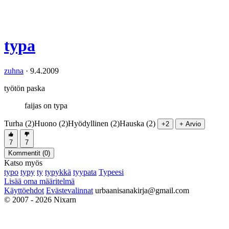
typa
zuhna
·
9.4.2009
työtön paska
faijas on typa
Turha (2)
Huono (2)
Hyödyllinen (2)
Hauska (2)
+2
+ Arvio
7
7
Kommentit (
0
)
Katso myös
typo
typy
ty
typykkä
tyypata
Typeesi
Lisää oma määritelmä
Käyttöehdot
Evästevalinnat
urbaanisanakirja@gmail.com
© 2007 - 2026 Nixarn