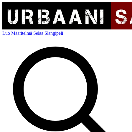
Luo Määritelmä
Selaa
Slangipeli