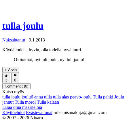
tulla joulu
Naksahtanut
·
9.1.2013
Käydä todella hyvin, olla todella hyvä tuuri
Oioioioioi, nyt tuli joulu, nyt tuli joulu!
+ Arvio
3
0
Kommentit (
0
)
Katso myös
tulla
joulu
joulu6
anna tulla
tulla alas
paavo-joulu
Tulla pahki
Joulu
jannut
Tulla morol
Tulla kalaan
Lisää oma määritelmä
Käyttöehdot
Evästevalinnat
urbaanisanakirja@gmail.com
© 2007 - 2026 Nixarn