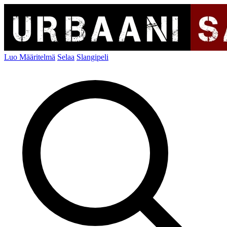
Luo Määritelmä
Selaa
Slangipeli