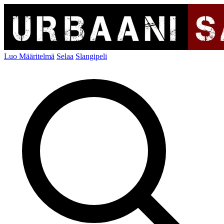
Luo Määritelmä
Selaa
Slangipeli