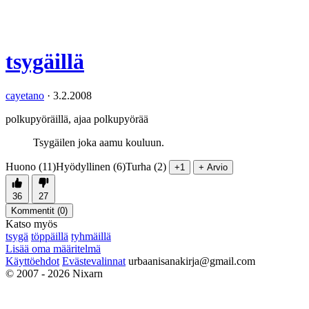
tsygäillä
cayetano
·
3.2.2008
polkupyöräillä, ajaa polkupyörää
Tsygäilen joka aamu kouluun.
Huono (11)
Hyödyllinen (6)
Turha (2)
+1
+ Arvio
36
27
Kommentit (
0
)
Katso myös
tsygä
töppäillä
tyhmäillä
Lisää oma määritelmä
Käyttöehdot
Evästevalinnat
urbaanisanakirja@gmail.com
© 2007 - 2026 Nixarn