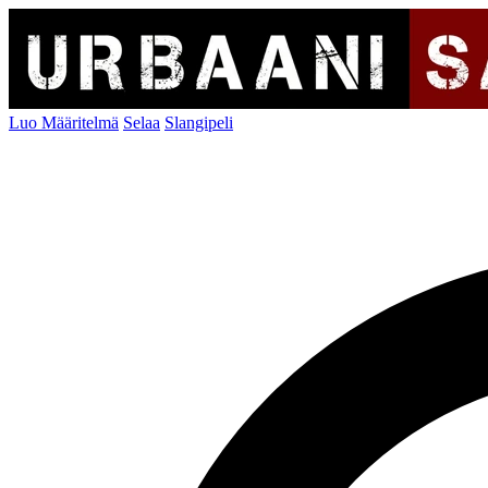
Luo Määritelmä
Selaa
Slangipeli