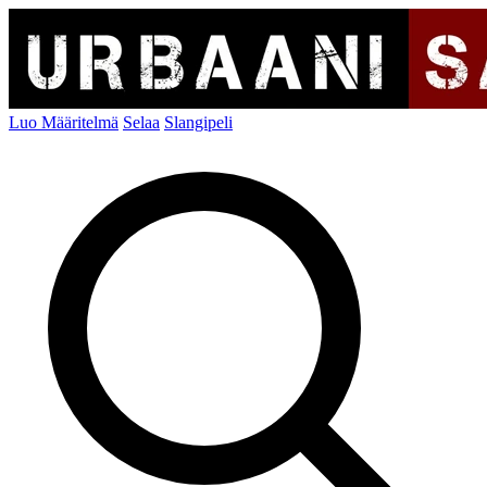
Luo Määritelmä
Selaa
Slangipeli