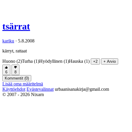
tsärrat
kariku
·
5.8.2008
kärryt, rattaat
Huono (2)
Turha (1)
Hyödyllinen (1)
Hauska (1)
+2
+ Arvio
6
8
Kommentit (
0
)
Lisää oma määritelmä
Käyttöehdot
Evästevalinnat
urbaanisanakirja@gmail.com
© 2007 - 2026 Nixarn