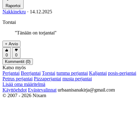
Raportoi
Nakkinekru
·
14.12.2025
Torstai
''Tänään on torjantai''
+ Arvio
0
0
Kommentit (
0
)
Katso myös
Perjantai
Beerjantai
Torstai
tumma perjantai
Kaljantai
posis-perjantai
Petrus perjantai
Pizzaperjantai
musta perjantai
Lisää oma määritelmä
Käyttöehdot
Evästevalinnat
urbaanisanakirja@gmail.com
© 2007 - 2026 Nixarn