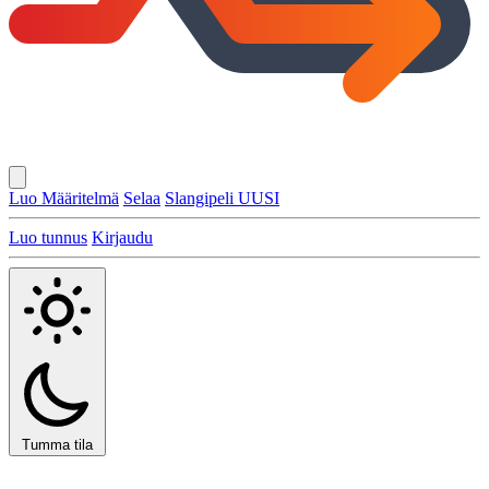
Luo Määritelmä
Selaa
Slangipeli
UUSI
Luo tunnus
Kirjaudu
Tumma tila