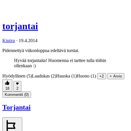
torjantai
Kiutzu
·
19.4.2014
Pidennettyä viikonloppua edeltävä torstai.
Hyvää torjantaita! Huomenna ei tarttee tulla töihin
ollenkaan :)
Hyödyllinen (5)
Laadukas (2)
Hauska (1)
Huono (1)
+2
+ Arvio
18
2
Kommentit (
0
)
Torjantai