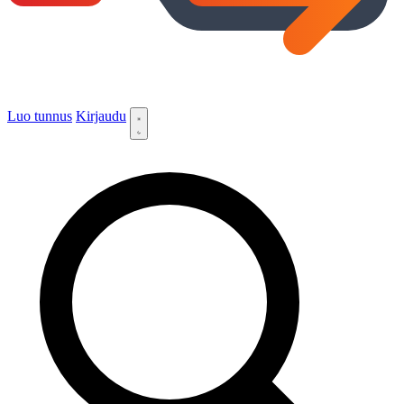
Luo tunnus
Kirjaudu