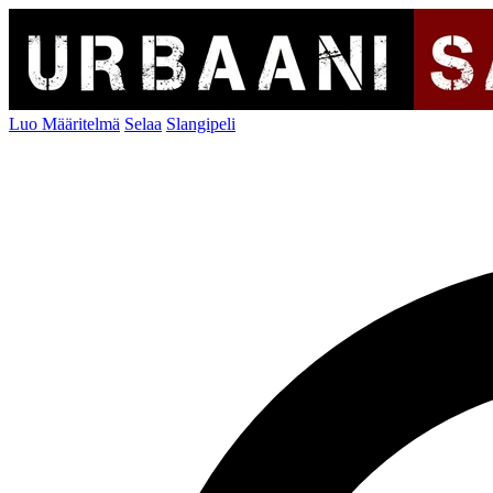
Luo Määritelmä
Selaa
Slangipeli