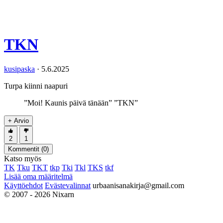
TKN
kusipaska
·
5.6.2025
Turpa kiinni naapuri
”Moi! Kaunis päivä tänään” ”TKN”
+ Arvio
2
1
Kommentit (
0
)
Katso myös
TK
Tku
TKT
tkp
Tki
Tkl
TKS
tkf
Lisää oma määritelmä
Käyttöehdot
Evästevalinnat
urbaanisanakirja@gmail.com
© 2007 - 2026 Nixarn