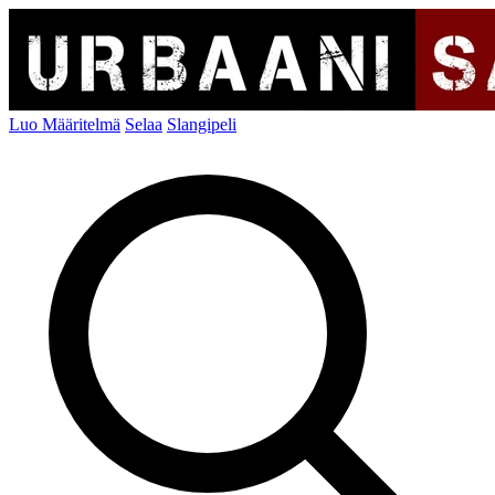
Luo Määritelmä
Selaa
Slangipeli