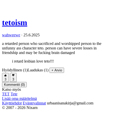
tetoism
wahweewe
·
25.6.2025
a retarded person who sacrificed and worshipped person to the
unfunny ass character teto. person can have severe losses in
friendship and may be fucking brain damaged
i retard lesbian love teto!!!
Hyödyllinen (1)
Laadukas (1)
+ Arvio
3
3
Kommentit (
0
)
Katso myös
TET
Tete
Lisää oma määritelmä
Käyttöehdot
Evästevalinnat
urbaanisanakirja@gmail.com
© 2007 - 2026 Nixarn