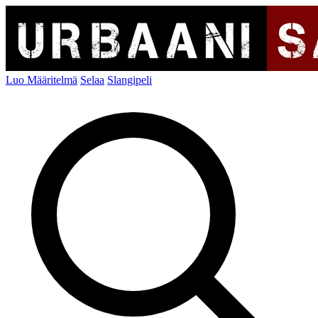
Luo Määritelmä
Selaa
Slangipeli